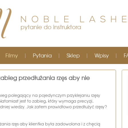
pytanie do instruktora
Filmy
Pytania
Sklep
Wpisy
F
bieg przedłużania rzęs aby nie
abieg polegający na pojedynczym przyklejaniu rzęsy
 Natomiast jest to zabieg, który wymaga precyzji,
niej wiedzy. Jak zatem prawidłowo przedłużyć rzęsy?
żania rzęs aby klientka była zadowolona i z chęcią