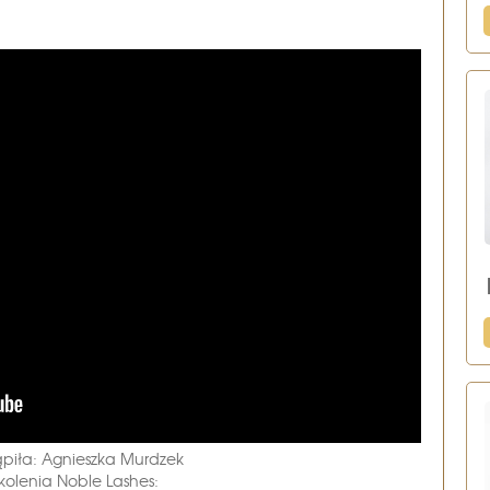
piła: Agnieszka Murdzek
kolenia Noble Lashes: