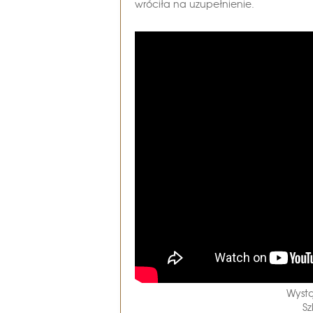
wróciła na uzupełnienie.
Wystą
Sz